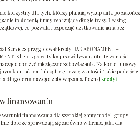
lnie korzystny dla tych, którzy planują wykup auta po zakońc
zanie to docenią firmy realizujące długie trasy. Leasing
zątkowej, co pozwala rozpocząć użytkowanie auta bez
cial Services przygotował kredyt JAK ABONAMENT –
ENT. Klient spłaca tylko przewidywaną utratę wartości
nacząco obniżyć miesięczne zobowiązania. Na koniec umowy
nym kontraktem lub spłacić resztę wartości. Takie podejście 
nia długoterminowego zobowiązania. Poznaj
kredyt
 w finansowaniu
e warunki finansowania dla szerokiej gamy modeli grupy
lnie dobrze sprawdzają się zarówno w firmie, jak i dla