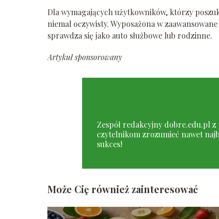
Dla wymagających użytkowników, którzy poszuku
niemal oczywisty. Wyposażona w zaawansowane 
sprawdza się jako auto służbowe lub rodzinne.
Artykuł sponsorowany
Zespół redakcyjny dobre.edu.pl z 
czytelnikom zrozumieć nawet najb
sukces!
Może Cię również zainteresować