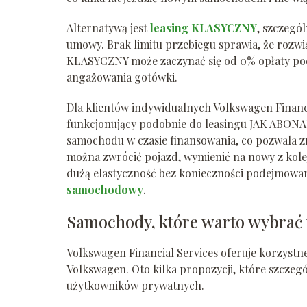
Alternatywą jest
leasing KLASYCZNY
, szczegó
umowy. Brak limitu przebiegu sprawia, że rozwią
KLASYCZNY może zaczynać się od 0% opłaty poc
angażowania gotówki.
Dla klientów indywidualnych Volkswagen Finan
funkcjonujący podobnie do leasingu JAK ABONAM
samochodu w czasie finansowania, co pozwala z
można zwrócić pojazd, wymienić na nowy z kolej
dużą elastyczność bez konieczności podejmowa
samochodowy
.
Samochody, które warto wybrać
Volkswagen Financial Services oferuje korzystn
Volkswagen. Oto kilka propozycji, które szczegó
użytkowników prywatnych.