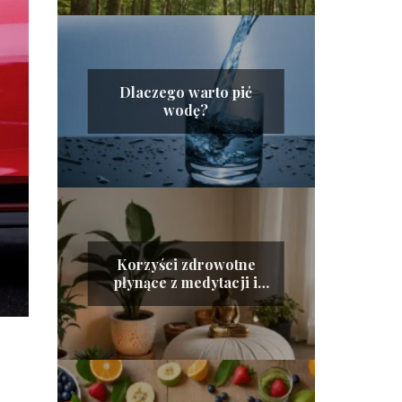
Dlaczego warto pić
wodę?
Korzyści zdrowotne
płynące z medytacji i
jak zacząć?