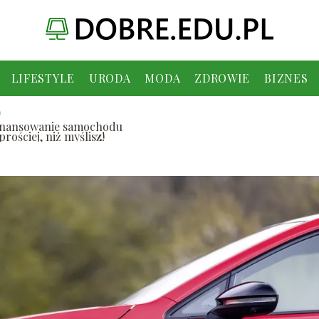
LIFESTYLE
URODA
MODA
ZDROWIE
BIZNES
inansowanie samochodu
prościej, niż myślisz!