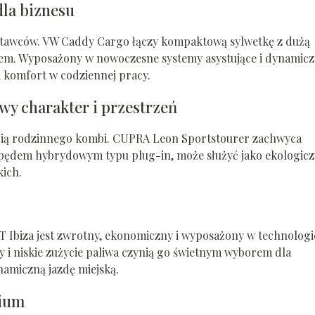
la biznesu
stawców. VW Caddy Cargo łączy kompaktową sylwetkę z dużą
em. Wyposażony w nowoczesne systemy asystujące i dynamic
 komfort w codziennej pracy.
y charakter i przestrzeń
ścią rodzinnego kombi. CUPRA Leon Sportstourer zachwyca
 napędem hybrydowym typu plug-in, może służyć jako ekologic
kich.
AT Ibiza jest zwrotny, ekonomiczny i wyposażony w technologi
i niskie zużycie paliwa czynią go świetnym wyborem dla
namiczną jazdę miejską.
mium