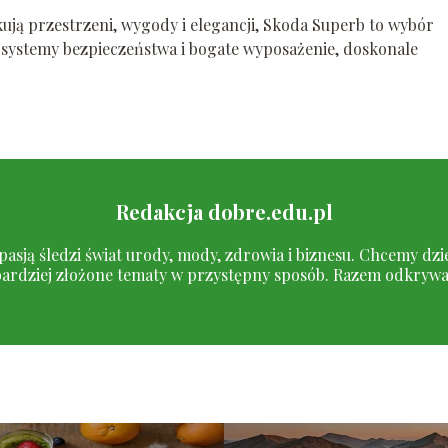
ją przestrzeni, wygody i elegancji, Skoda Superb to wybór
systemy bezpieczeństwa i bogate wyposażenie, doskonale
Redakcja dobre.edu.pl
pasją śledzi świat urody, mody, zdrowia i biznesu. Chcemy dzi
ardziej złożone tematy w przystępny sposób. Razem odkrywamy