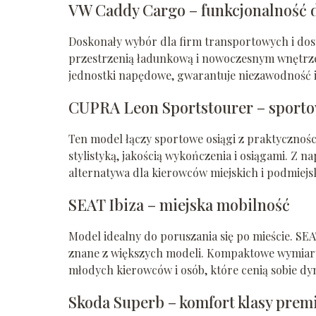
VW Caddy Cargo – funkcjonalność d
Doskonały wybór dla firm transportowych i do
przestrzenią ładunkową i nowoczesnym wnętrz
jednostki napędowe, gwarantuje niezawodność i
CUPRA Leon Sportstourer – sportow
Ten model łączy sportowe osiągi z praktyczno
stylistyką, jakością wykończenia i osiągami. Z
alternatywa dla kierowców miejskich i podmiejs
SEAT Ibiza – miejska mobilność
Model idealny do poruszania się po mieście. SE
znane z większych modeli. Kompaktowe wymiary 
młodych kierowców i osób, które cenią sobie dy
Skoda Superb – komfort klasy pre