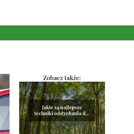
Zobacz także:
Jakie są najlepsze
techniki oddychania dla
redukcji stresu?