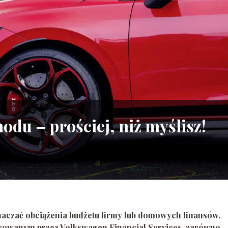
du – prościej, niż myślisz!
czać obciążenia budżetu firmy lub domowych finansów.
rowanym przez Volkswagen Financial Services, zarówno