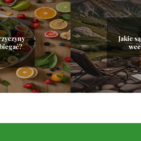
przyczyny
Jakie s
obiegać?
wee