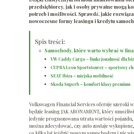
przedsiębiorcy, jak i osoby prywatne mogą k
potrzeb i możliwości. Sprawdź, jakie rozwią
nowoczesne formy leasingu i kredytu samoc
Spis treści:
Samochody, które warto wybrać w fin
VW Caddy Cargo – funkcjonalność dla bi
CUPRA Leon Sportstourer – sportowy cha
SEAT Ibiza – miejska mobilność
Skoda Superb – komfort klasy premium
Volkswagen Financial Services oferuje szeroki 
będzie leasing JAK ABONAMENT, który umożliwia 
jedynie prognozowana utrata wartości pojazdu,
można zdecydować, czy auto zostaje wykupione, 
co kilka lat jeździć nowym samochodem i nie wi