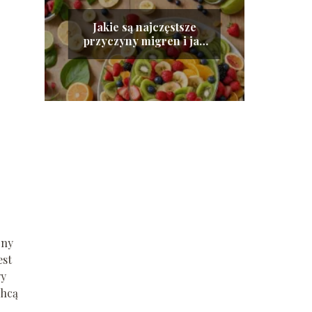
Jakie są najczęstsze
przyczyny migren i jak
im zapobiegać?
jny
est
wy
chcą