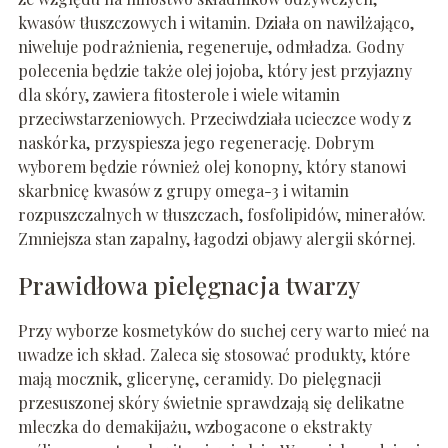
kwasów tłuszczowych i witamin. Działa on nawilżająco,
niweluje podrażnienia, regeneruje, odmładza. Godny
polecenia będzie także olej jojoba, który jest przyjazny
dla skóry, zawiera fitosterole i wiele witamin
przeciwstarzeniowych. Przeciwdziała ucieczce wody z
naskórka, przyspiesza jego regenerację. Dobrym
wyborem będzie również olej konopny, który stanowi
skarbnicę kwasów z grupy omega-3 i witamin
rozpuszczalnych w tłuszczach, fosfolipidów, minerałów.
Zmniejsza stan zapalny, łagodzi objawy alergii skórnej.
Prawidłowa pielęgnacja twarzy
Przy wyborze kosmetyków do suchej cery warto mieć na
uwadze ich skład. Zaleca się stosować produkty, które
mają mocznik, glicerynę, ceramidy. Do pielęgnacji
przesuszonej skóry świetnie sprawdzają się delikatne
mleczka do demakijażu, wzbogacone o ekstrakty