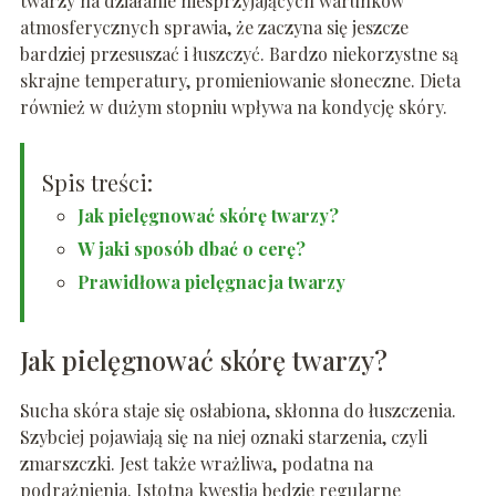
twarzy na działanie niesprzyjających warunków
atmosferycznych sprawia, że zaczyna się jeszcze
bardziej przesuszać i łuszczyć. Bardzo niekorzystne są
skrajne temperatury, promieniowanie słoneczne. Dieta
również w dużym stopniu wpływa na kondycję skóry.
Spis treści:
Jak pielęgnować skórę twarzy?
W jaki sposób dbać o cerę?
Prawidłowa pielęgnacja twarzy
Jak pielęgnować skórę twarzy?
Sucha skóra staje się osłabiona, skłonna do łuszczenia.
Szybciej pojawiają się na niej oznaki starzenia, czyli
zmarszczki. Jest także wrażliwa, podatna na
podrażnienia. Istotną kwestią będzie regularne