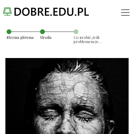
Strona główna
Uroda
Co zrobić, jeśli
problemem jest
sucha skóra
twarzy?