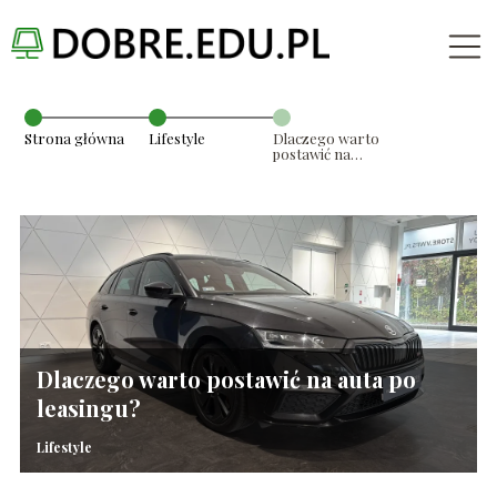
Strona główna
Lifestyle
Dlaczego warto
postawić na
auta po
leasingu?
Dlaczego warto postawić na auta po
leasingu?
Lifestyle