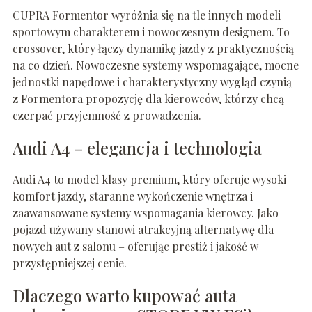
CUPRA Formentor wyróżnia się na tle innych modeli
sportowym charakterem i nowoczesnym designem. To
crossover, który łączy dynamikę jazdy z praktycznością
na co dzień. Nowoczesne systemy wspomagające, mocne
jednostki napędowe i charakterystyczny wygląd czynią
z Formentora propozycję dla kierowców, którzy chcą
czerpać przyjemność z prowadzenia.
Audi A4 – elegancja i technologia
Audi A4 to model klasy premium, który oferuje wysoki
komfort jazdy, staranne wykończenie wnętrza i
zaawansowane systemy wspomagania kierowcy. Jako
pojazd używany stanowi atrakcyjną alternatywę dla
nowych aut z salonu – oferując prestiż i jakość w
przystępniejszej cenie.
Dlaczego warto kupować auta