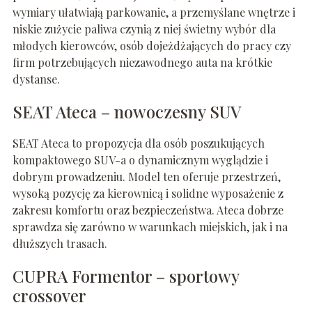
wymiary ułatwiają parkowanie, a przemyślane wnętrze i
niskie zużycie paliwa czynią z niej świetny wybór dla
młodych kierowców, osób dojeżdżających do pracy czy
firm potrzebujących niezawodnego auta na krótkie
dystanse.
SEAT Ateca – nowoczesny SUV
SEAT Ateca to propozycja dla osób poszukujących
kompaktowego SUV-a o dynamicznym wyglądzie i
dobrym prowadzeniu. Model ten oferuje przestrzeń,
wysoką pozycję za kierownicą i solidne wyposażenie z
zakresu komfortu oraz bezpieczeństwa. Ateca dobrze
sprawdza się zarówno w warunkach miejskich, jak i na
dłuższych trasach.
CUPRA Formentor – sportowy
crossover