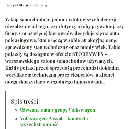
Data publikacji: 2025-10-05
Zakup samochodu to jedna z istotniejszych decyzji –
niezależnie od tego, czy dotyczy osoby prywatnej, czy
firmy. Coraz więcej kierowców decyduje się na auta
poleasingowe, które łączą w sobie atrakcyjną cenę,
sprawdzony stan techniczny oraz młody wiek. Takie
pojazdy są dostępne w ofercie STORE VW FS –
warszawskiego salonu samochodów używanych.
Każdy pojazd przed sprzedażą przechodzi dokładną
weryfikację techniczną przez ekspertów, a klienci
mogą skorzystać z wygodnego finansowania.
Spis treści:
Używane auta z grupy Volkswagen
Volkswagen Passat – komfort i
wszechstronność