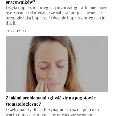
pracowników?
Dzięki imprezom integracyjnym załoga w firmie może
być zgrana i skutecznie ze sobą współpracować. Jak
urządzić taką imprezę? Obecnie imprezy integracyjne
dla fi...
2022-12-21
Z jakimi problemami zgłosić się na pogotowie
stomatologiczne?
O zęby należy dbać. Przynajmniej raz na pół roku
warto pomyśleć o tym, aby odwiedzić swojego