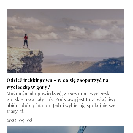
Odzież trekkingowa – w co się zaopatrzyć na
wycieczkę w góry?
Można śmiało powiedzieć, że sezon na wycieczki
górskie trwa cały rok. Podstawą jest tutaj właściwy
ubiór i dobry humor. Jedni wybierają spokojniejsze
trasy, ci...
2022-09-08